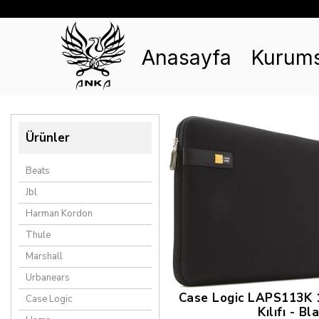
Anasayfa
Kurums
Ürünler
Beats
Jbl
Harman Kordon
Thule
Marshall
Urbanears
Case Logic LAPS113K 1
Case Logic
Kılıfı - Bl