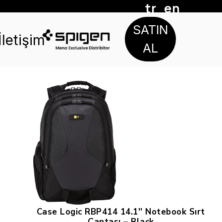
tr
en
SATIN
İletişim
AL
Case Logic RBP414 14.1'' Notebook Sırt
Çantası – Black