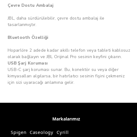
Çevre Dostu Ambalaj
JBL, daha sürdürülebilir, çevre dostu ambalaj ile
tasarlanmıştır.
Bluetooth Özelliği
Hoparlöre 2 adede kadar akıllı telefon veya tableti kablosuz
olarak bağlayın ve JBL Orijinal Pro sesinin keyfini çıkarın.
USB Şarj Koruması
USB-C şarj koruması sunar. Bu, konektör su veya diğer
kimyasalları algılarsa, bir hatırlatıcı sesinin fişini çekmeniz
için sizi uyaracağı anlamına gelir.
Markalarımız
Spigen
Caseology
Cyrill