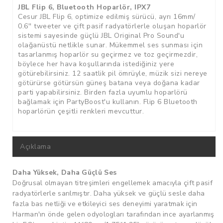
Case Logic
JBL Flip 6, Bluetooth Hoparlör, IPX7
Cesur JBL Flip 6, optimize edilmiş sürücü, ayrı 16mm/
Çanta
0.6'' tweeter ve çift pasif radyatörlerle oluşan hoparlör
sistemi sayesinde güçlü JBL Original Pro Sound'u
Hama
olağanüstü netlikle sunar. Mükemmel ses sunması için
tasarlanmış hoparlör su geçirmez ve toz geçirmezdir,
Görüntü Kabloları
böylece her hava koşullarında istediğiniz yere
götürebilirsiniz. 12 saatlik pil ömrüyle, müzik sizi nereye
HDMI Kablolar
götürürse götürsün güneş batana veya doğana kadar
parti yapabilirsiniz. Birden fazla uyumlu hoparlörü
Switch & Dağıtıcılar
bağlamak için PartyBoost'u kullanın. Flip 6 Bluetooth
hoparlörün çeşitli renkleri mevcuttur.
Adaptörler
Ses Kabloları
Açıklama
Usb Kablolar
Daha Yüksek, Daha Güçlü Ses
Lightning Kablolar
Doğrusal olmayan titreşimleri engellemek amacıyla çift pasif
radyatörlerle sarılmıştır. Daha yüksek ve güçlü sesle daha
Usb Hub
fazla bas netliği ve etkileyici ses deneyimi yaratmak için
Tripod
Harman'ın önde gelen odyologları tarafından ince ayarlanmış