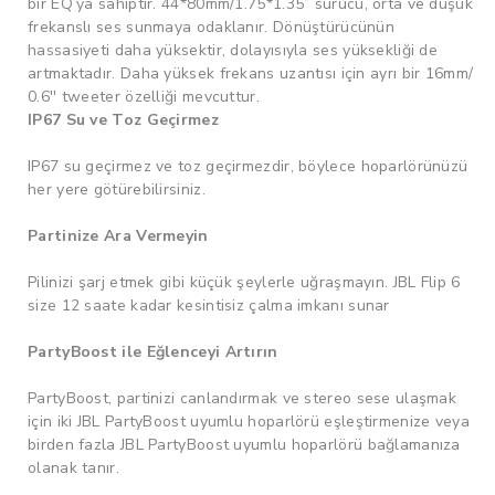
bir EQ’ya sahiptir. 44*80mm/1.75*1.35” sürücü, orta ve düşük
Ağ Kabloları
frekanslı ses sunmaya odaklanır. Dönüştürücünün
hassasiyeti daha yüksektir, dolayısıyla ses yüksekliği de
Bluetooth Adaptörler
artmaktadır. Daha yüksek frekans uzantısı için ayrı bir 16mm/
0.6'' tweeter özelliği mevcuttur.
Araç Şarjları
IP67 Su ve Toz Geçirmez
Micro USB Kablolar
IP67 su geçirmez ve toz geçirmezdir, böylece hoparlörünüzü
her yere götürebilirsiniz.
Partinize Ara Vermeyin
Pilinizi şarj etmek gibi küçük şeylerle uğraşmayın. JBL Flip 6
size 12 saate kadar kesintisiz çalma imkanı sunar
PartyBoost ile Eğlenceyi Artırın
PartyBoost, partinizi canlandırmak ve stereo sese ulaşmak
için iki JBL PartyBoost uyumlu hoparlörü eşleştirmenize veya
birden fazla JBL PartyBoost uyumlu hoparlörü bağlamanıza
olanak tanır.