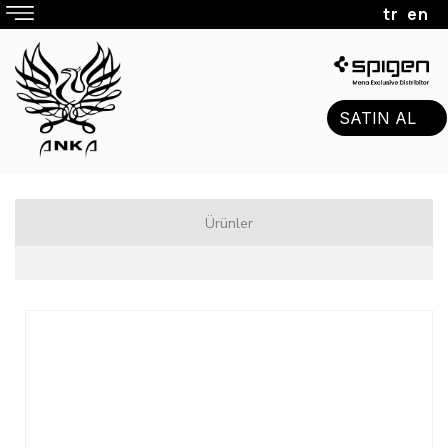
tr
en
SATIN AL
Ürünler
Beats
Hoparlör
Kulaklık
Jbl
Hoparlör