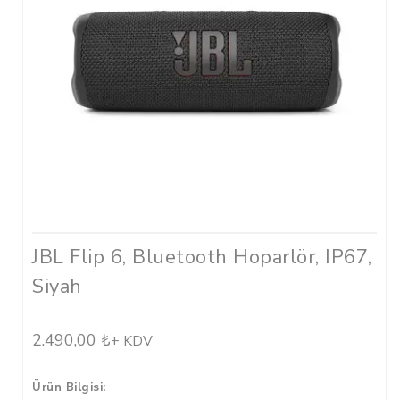
Kulaklık
Harman Kordon
Hoparlör
Ses Sistemleri
Thule
Çanta
Marshall
JBL Flip 6, Bluetooth Hoparlör, IP67,
Hoparlör
Siyah
Kulaklık
Urbanears
2.490,00
₺
+ KDV
Kulaklık
Ürün Bilgisi: