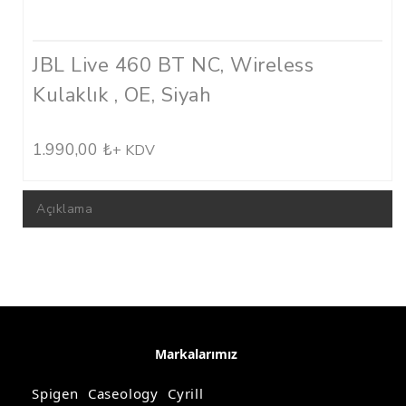
Case Logic
Çanta
JBL Live 460 BT NC, Wireless
Hama
Kulaklık , OE, Siyah
Görüntü Kabloları
HDMI Kablolar
1.990,00
₺
+ KDV
Switch & Dağıtıcılar
Açıklama
Adaptörler
Ses Kabloları
Usb Kablolar
Lightning Kablolar
Usb Hub
Markalarımız
Tripod
Spigen
Caseology
Cyrill