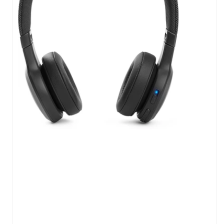
Kulaklık
Harman Kordon
Hoparlör
Ses Sistemleri
Thule
Çanta
Marshall
Hoparlör
Kulaklık
Urbanears
Kulaklık