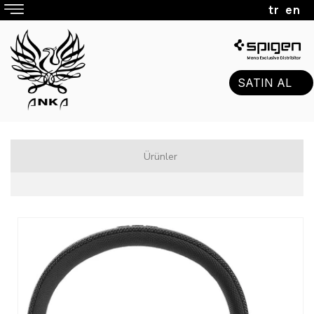
tr
en
SATIN AL
Ürünler
Beats
Hoparlör
Kulaklık
Jbl
Hoparlör